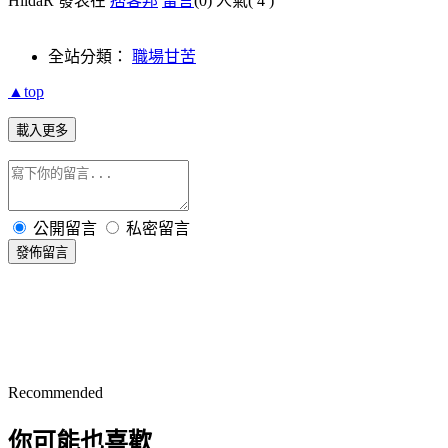
HildaR 發表在
痞客邦
留言
(0)
人氣(
4
)
全站分類：
職場甘苦
▲top
載入更多
公開留言
私密留言
發佈留言
Recommended
你可能也喜歡